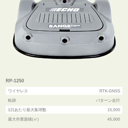
RP-1250
ワイヤレス
RTK-GNSS
軌跡
パターン走行
1日あたり最大集球数
15,000
最大作業面積(㎡)
45,000