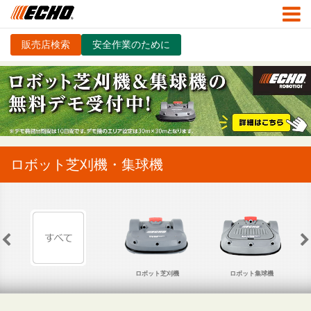
販売店検索
安全作業のために
ロボット芝刈機・集球機
ロボット芝刈機
ロボット集球機