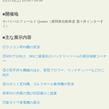
1月17日(土) 10:00～14:00
■開催地
サバイバルフィールド Queen（東関東自動車道 酒々井インターす
ぐ）
■主な展示内容
①ラジコン草刈機の実演
②50Vプロ向け、36Vご家庭向けバッテリーツールの展示体験コーナ
ー
③小型手持ち機械のほか、新型ブロワー、ウッドチッパーなどのご
紹介
⑤ロボット芝刈機、ゴルフボール集球機の実演
⑥草刈り作業の飛び石回避のご提案
⑦新ダイワ発電機の展示