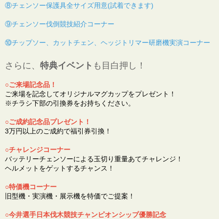
⑧チェンソー保護具全サイズ用意(試着できます)
⑨チェンソー伐倒競技紹介コーナー
⑩チップソー、カットチェン、ヘッジトリマー研磨機実演コーナー
さらに、
特典イベント
も目白押し！
○ご来場記念品！
ご来場を記念してオリジナルマグカップをプレゼント！
※チラシ下部の引換券をお持ちください。
○ご成約記念品プレゼント！
3万円以上のご成約で福引券引換！
○チャレンジコーナー
バッテリーチェンソーによる玉切り重量あてチャレンジ！
ヘルメットをゲットするチャンス！
○特価機コーナー
旧型機・実演機・展示機を特価でご提案！
○今井選手日本伐木競技チャンピオンシップ優勝記念