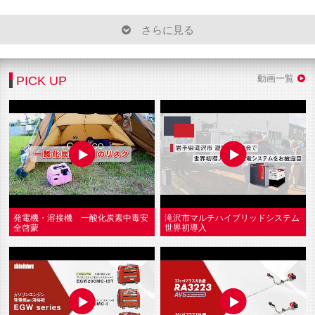
動画一覧
PICK UP
発電機・溶接機 一酸化炭素中毒安
滝沢市マルチハイブリッドシステム
全啓蒙
世界初導入