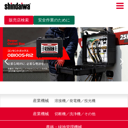
販売店検索
安全作業のために
産業機械
溶接機／発電機／投光機
産業機械
切断機／洗浄機／その他
農林・緑地管理機械