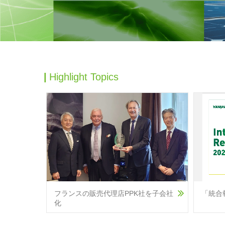
Highlight Topics
「統合
フランスの販売代理店PPK社を子会社
化