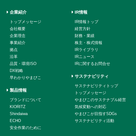
企業紹介
IR情報
トップメッセージ
IR情報トップ
会社概要
経営方針
企業理念
財務・業績
事業紹介
株主・株式情報
拠点
IRライブラリ
沿革
IRニュース
品質・環境ISO
IRに関するお問合せ
DX戦略
サステナビリティ
早わかりやまびこ
サステナビリティトップ
製品情報
トップメッセージ
ブランドについて
やまびこのサステナブル経営
KIORITZ
気候変動への対応
Shindaiwa
やまびこが目指すSDGs
ECHO
サステナビリティ活動
安全作業のために