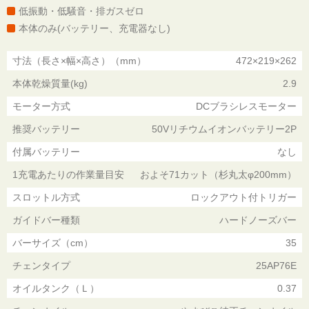
低振動・低騒音・排ガスゼロ
本体のみ(バッテリー、充電器なし)
寸法（長さ×幅×高さ）（mm）
472×219×262
本体乾燥質量(kg)
2.9
モーター方式
DCブラシレスモーター
推奨バッテリー
50Vリチウムイオンバッテリー2P
付属バッテリー
なし
1充電あたりの作業量目安
およそ71カット（杉丸太φ200mm）
スロットル方式
ロックアウト付トリガー
ガイドバー種類
ハードノーズバー
バーサイズ（cm）
35
チェンタイプ
25AP76E
オイルタンク（Ｌ）
0.37