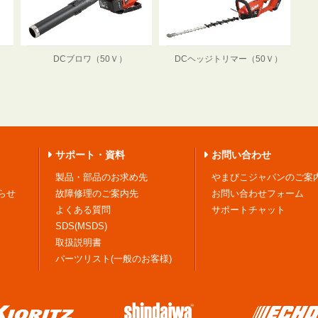
DCブロワ（50Ｖ）
DCヘッジトリマー（50Ｖ）
サポート・資料
お問い合わせ
製品・部品のお求め先
やまびこジャパンのご案
らせ
故障修理のご案内先
お問い合わせフォーム
よくある質問
サポートチャット
SDS(MSDS)
取扱説明書
パーツリスト(一般のお客様)