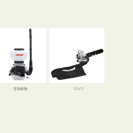
背負動散
ブロワ