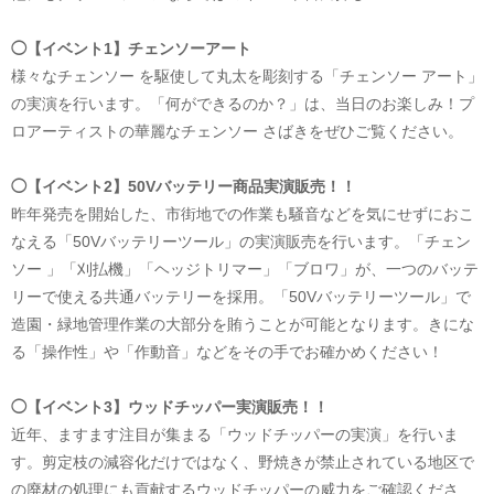
◯【イベント1】チェンソーアート
様々なチェンソー を駆使して丸太を彫刻する「チェンソー アート」
の実演を行います。「何ができるのか？」は、当日のお楽しみ！プ
ロアーティストの華麗なチェンソー さばきをぜひご覧ください。
◯【イベント2】50Vバッテリー商品実演販売！！
昨年発売を開始した、市街地での作業も騒音などを気にせずにおこ
なえる「50Vバッテリーツール」の実演販売を行います。「チェン
ソー 」「刈払機」「ヘッジトリマー」「ブロワ」が、一つのバッテ
リーで使える共通バッテリーを採用。「50Vバッテリーツール」で
造園・緑地管理作業の大部分を賄うことが可能となります。きにな
る「操作性」や「作動音」などをその手でお確かめください！
◯【イベント3】ウッドチッパー実演販売！！
近年、ますます注目が集まる「ウッドチッパーの実演」を行いま
す。剪定枝の減容化だけではなく、野焼きが禁止されている地区で
の廃材の処理にも貢献するウッドチッパーの威力をご確認くださ