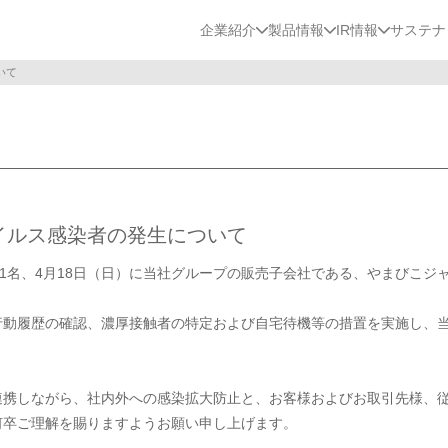
企業紹介
製品情報
IR情報
サステナ
いて
イルス感染者の発生について
者1名、4月18日（日）に当社グループの販売子会社である、やまびこジ
。
行動履歴の確認、濃厚接触者の特定および自宅待機等の措置を実施し、
連携しながら、社内外への感染拡大防止と、お客様およびお取引先様、
何卒ご理解を賜りますようお願い申し上げます。