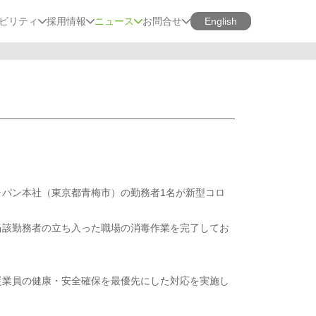
ビリティ
採用情報
ニュース
お問合せ
English
ャパン本社（東京都青梅市）の勤務者1名が新型コロ
当該勤務者の立ち入った職場の消毒作業を完了してお
従業員の健康・安全確保を最優先にした対応を実施し