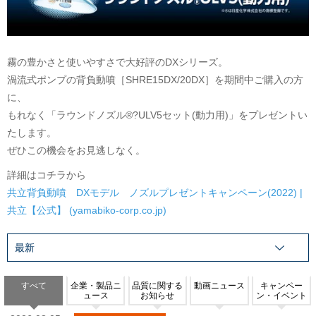
霧の豊かさと使いやすさで大好評のDXシリーズ。
渦流式ポンプの背負動噴［SHRE15DX/20DX］を期間中ご購入の方
に、
もれなく「ラウンドノズル®?ULV5セット(動力用)」をプレゼントい
たします。
ぜひこの機会をお見逃しなく。
詳細はコチラから
共立背負動噴 DXモデル ノズルプレゼントキャンペーン(2022) |
共立【公式】 (yamabiko-corp.co.jp)
すべて
企業・製品ニ
品質に関する
動画ニュース
キャンペー
ュース
お知らせ
ン・イベント