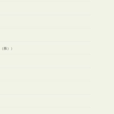
ン（株））