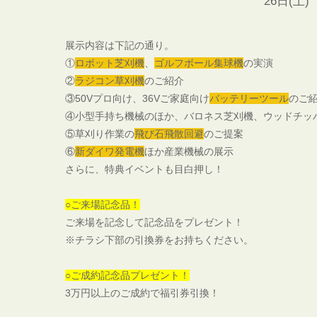
26日(土) 10:00～
展示内容は下記の通り。
①
ロボット芝刈機
、
ゴルフボール集球機
の実演
②
ラジコン草刈機
のご紹介
③
50Vプロ向け、36Vご家庭向け
バッテリーツール
のご
④小型手持ち機械のほか、バロネス芝刈機、ウッドチッ
⑤草刈り作業の
飛び石飛散回避
のご提案
⑥
新ダイワ発電機
ほか産業機械の展示
さらに、特典イベントも目白押し！
○ご来場記念品！
ご来場を記念して記念品をプレゼント！
※チラシ下部の引換券をお持ちください。
○
ご成約記念品プレゼント！
3万円以上のご成約で福引券引換！