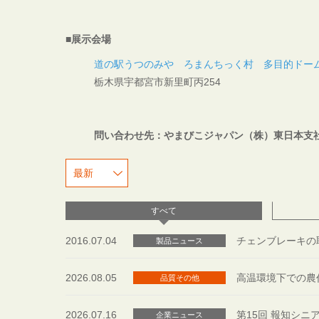
■展示会場
道の駅うつのみや ろまんちっく村 多目的ドー
栃木県宇都宮市新里町丙254
問い合わせ先：やまびこジャパン（株）東日本支社 TEL
すべて
2016.07.04
チェンブレーキの
製品ニュース
2026.08.05
高温環境下での農
品質その他
2026.07.16
第15回 報知シ
企業ニュース