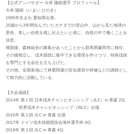
【公式アンバサダー 今井 陽樹選手 プロフィール】
今井 陽樹（いまい ひのき）
1985年生まれ 愛知県出身。
20歳から3年間住んでいたカナダでの登山中、山から見た地球の
景色、美しい自然を残し伝えたいと感じ、自然の中で働くことを
決意。
帰国後、森林組合の募集があったことから群馬県藤岡市に移住。
その後独立し、伐木競技に集中できる環境を作りつつ、特殊伐採
を専門とする会社を立ち上げた。
その他、全国各地にて林業関連の安全講習や研修などの講師とし
て精力的に活動している。
【大会成績】
2014年 第１回 日本伐木チャンピオンシップ（JLC）in 青森 2位
世界伐木チャンピオンシップ（WLC）出場
2016年 第２回 JLC in 青森 出場
2017年 ドイツ伐木技能競技会海外選手枠 4位
2018年 第３回 JLC in 青森 4位