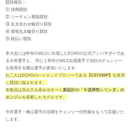
競技種目：
① 伐倒競技
② ソーチェン着脱競技
③ 丸太合わせ輪切り競技
④ 接地丸太輪切り競技
⑤ 枝払い競技
本大会には昨年のWLCに出場したECHOの公式アンバサダーであ
る今井選手と、 同じく昨年のWLC出場選手で当社のチェンソー
を使用する横山選手が参加いたします。
お二人はECHOのハイエンドプロソーである
【CS7330P】
を使用
し競技に臨まれます。
本製品は高出力を産み出すべく
新設計の「６流掃気シリンダ」の
エンジン
を搭載したモデルです。
今井選手・横山選手の活躍をチェンソーの性能をもって応援いた
します。