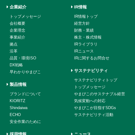
企業紹介
IR情報
トップメッセージ
IR情報トップ
会社概要
経営方針
企業理念
財務・業績
事業紹介
株主・株式情報
拠点
IRライブラリ
沿革
IRニュース
品質・環境ISO
IRに関するお問合せ
DX戦略
サステナビリティ
早わかりやまびこ
サステナビリティトップ
製品情報
トップメッセージ
ブランドについて
やまびこのサステナブル経営
KIORITZ
気候変動への対応
Shindaiwa
やまびこが目指すSDGs
ECHO
サステナビリティ活動
安全作業のために
採用情報
ニュース