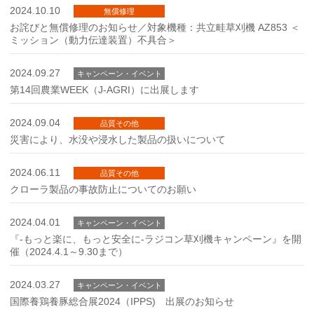
2024.10.10
無償修理
お詫びと無償修理のお知らせ／対象機種：共立畦草刈機 AZ853 ＜
ミッション（動力伝達装置）不具合＞
2024.09.27
キャンペーン・イベント
第14回農業WEEK（J-AGRI）に出展します
2024.09.04
品質その他
災害により、水没や浸水した製品の扱いについて
2024.06.11
品質その他
クローラ製品の事故防止についてのお願い
2024.04.01
キャンペーン・イベント
『-もっと楽に、もっと安全に-ラジコン草刈機キャンペーン』を開
催（2024.4.1～9.30まで）
2024.03.27
キャンペーン・イベント
国際養鶏養豚総合展2024（IPPS) 出展のお知らせ