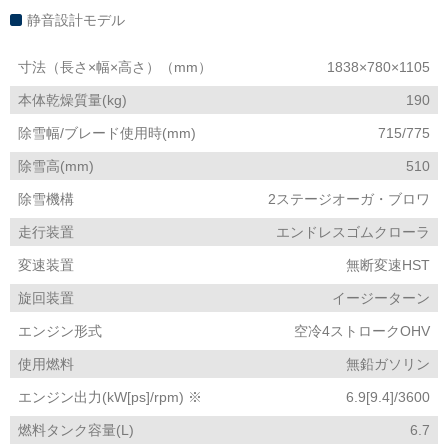
静音設計モデル
寸法（長さ×幅×高さ）（mm）
1838×780×1105
本体乾燥質量(kg)
190
除雪幅/ブレード使用時(mm)
715/775
除雪高(mm)
510
除雪機構
2ステージオーガ・ブロワ
走行装置
エンドレスゴムクローラ
変速装置
無断変速HST
旋回装置
イージーターン
エンジン形式
空冷4ストロークOHV
使用燃料
無鉛ガソリン
エンジン出力(kW[ps]/rpm) ※
6.9[9.4]/3600
燃料タンク容量(L)
6.7