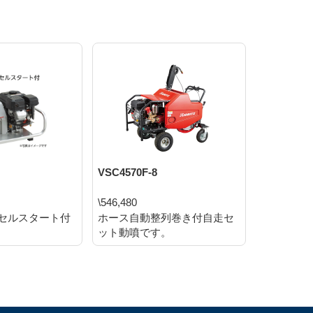
VSC4570F-8
SPE3570
\546,480
\325,160
セルスタート付
ホース自動整列巻き付自走セ
メンテナ
ット動噴です。
ン式動噴