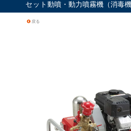
セット動噴・動力噴霧機（消毒
戻る