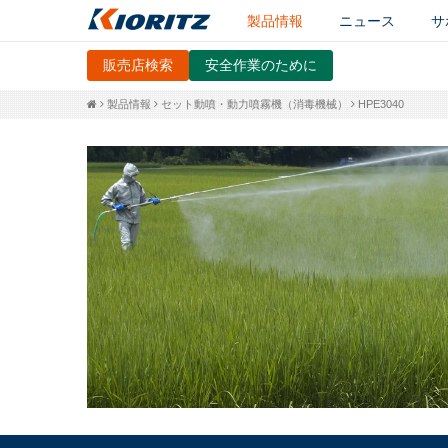
製品情報
ニュース
サ
販売店検索
安全作業のために
製品情報
セット動噴・動力噴霧機（消毒機械）
HPE3040