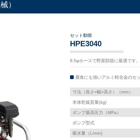
機械）
セット動噴
HPE3040
8.5φホースで野菜防除に最適です
腐食にも強いアルミ軽合金のセ
寸法（長さ×幅×高さ）（mm）
本体乾燥質量(kg)
ポンプ最高圧力（MPa）
ポンプ型式
吸水量（L/min)