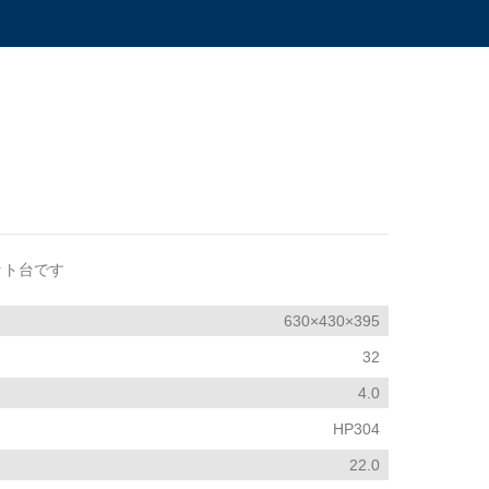
。
ット台です
630×430×395
32
4.0
HP304
22.0