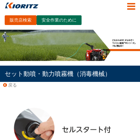
販売店検索
安全作業のために
セット動噴・動力噴霧機（消毒機械）
戻る