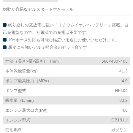
始動が容易なセルスタート付きモデル
繰り返しの充放電に強い「リチウムイオンバッテリー」搭載。自
己充電型なので、別電源での充電は不要です。
10φホース対応も可能な幅広い用途にお使いいただけます。
腐食にも強いアルミ軽合金のセット台です
寸法（長さ×幅×高さ）（mm）
660×430×405
本体乾燥質量(kg)
41.3
ポンプ最高圧力（MPa）
4.0
ポンプ型式
HP404
吸水量（L/min)
30.2
エンジン最大出力(kW)
4.6
エンジン型式
GB181Ll
使用燃料
ガソリン