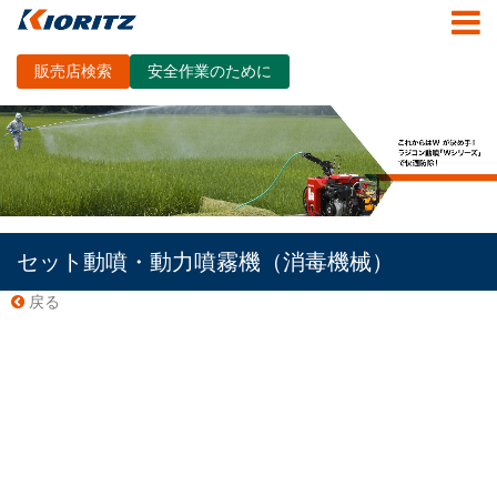
販売店検索
安全作業のために
セット動噴・動力噴霧機（消毒機械）
戻る