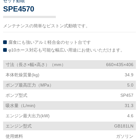
セット動噴
SPE4570
メンテナンスの簡単なピストン式動噴です。
腐食にも強いアルミ軽合金のセット台です
φ10ホース対応も可能な幅広い用途にお使いいただけます。
寸法（長さ×幅×高さ）（mm）
660×435×406
本体乾燥質量(kg)
34.9
ポンプ最高圧力（MPa）
5.0
ポンプ型式
SP457
吸水量（L/min)
31.3
エンジン最大出力(kW)
4.6
エンジン型式
GB181LN
使用燃料
ガソリン