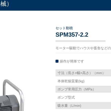
機械）
セット動噴
SPM357-2.2
モーター駆動でハウスや畜舎などの
操作が簡単です
寸法（長さ×幅×高さ）（mm）
本体乾燥質量(kg)
ポンプ常用圧力（MPa）
ポンプ型式
吸水量（L/min)