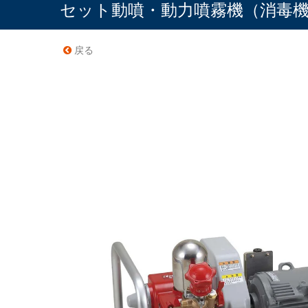
セット動噴・動力噴霧機（消毒
戻る