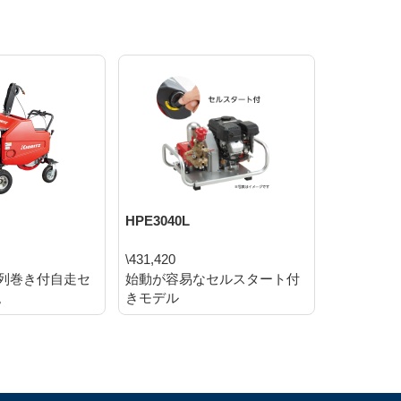
HPE3040L
HPE3040
\431,420
\354,200
列巻き付自走セ
始動が容易なセルスタート付
8.5φホ
。
きモデル
です。