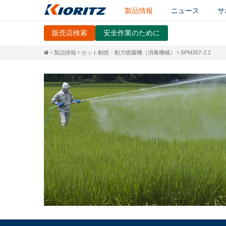
製品情報
ニュース
サ
販売店検索
安全作業のために
製品情報
セット動噴・動力噴霧機（消毒機械）
SPM357-2.2