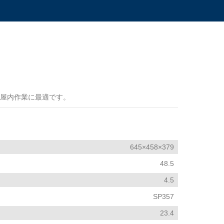
屋内作業に最適です。
645×458×379
48.5
4.5
SP357
23.4