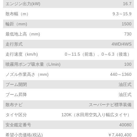
エンジン出力(kW)
16.7
散布幅（m）
9.3～15.9
輪距（mm)
1500
最低地上高（mm)
730
走行形式
4WD/4WS
走行速度（km/h)
0～11.5（前進）、0～6.3（後進）
噴霧用ポンプ吸水量（L/min)
100
ノズル作業高さ（mm)
440～1360
ブーム開閉
油圧式
ブーム昇降
油圧式
散布ナビ
スーパーナビ標準装備
タイヤ区分
120K（水田用空気入り幅広タイヤ）
安全鑑定番号
40080
希望小売価格(税込)
￥7,440,400