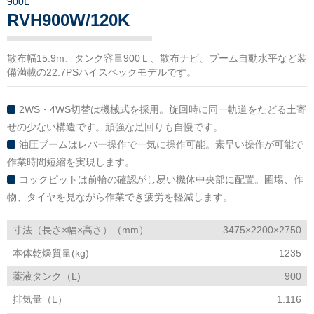
900L
RVH900W/120K
散布幅15.9m、タンク容量900Ｌ、散布ナビ、ブーム自動水平など装
備満載の22.7PSハイスペックモデルです。
2WS・4WS切替は機械式を採用。旋回時に同一軌道をたどる土寄
せの少ない構造です。頑強な足回りも自慢です。
油圧ブームはレバー操作で一気に操作可能。素早い操作が可能で
作業時間短縮を実現します。
コックピットは前輪の確認がし易い機体中央部に配置。圃場、作
物、タイヤを見ながら作業でき疲労を軽減します。
寸法（長さ×幅×高さ）（mm）
3475×2200×2750
本体乾燥質量(kg)
1235
薬液タンク（L)
900
排気量（L）
1.116