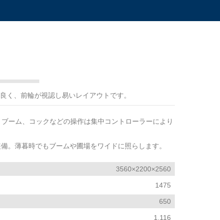
良く、前輪が視認し易いレイアウトです。
保。ブーム、コックなどの操作は集中コントローラーにより
装備。薄暮時でもブームや圃場をワイドに照らします。
3560×2200×2560
1475
650
1.116