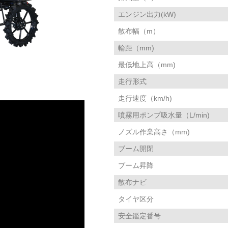
エンジン出力(kW)
散布幅（m）
輪距（mm)
最低地上高（mm)
走行形式
走行速度（km/h)
噴霧用ポンプ吸水量（L/min)
ノズル作業高さ（mm)
ブーム開閉
ブーム昇降
散布ナビ
タイヤ区分
安全鑑定番号