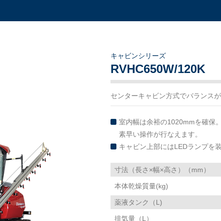
キャビンシリーズ
RVHC650W/120K
センターキャビン方式でバランスが
室内幅は余裕の1020mmを確
素早い操作が行なえます。
キャビン上部にはLEDランプを
寸法（長さ×幅×高さ）（mm）
本体乾燥質量(kg)
薬液タンク（L)
排気量（L）