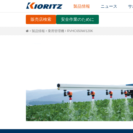
製品情報
ニュース
サ
販売店検索
安全作業のために
製品情報
乗用管理機
RVHC650W/120K