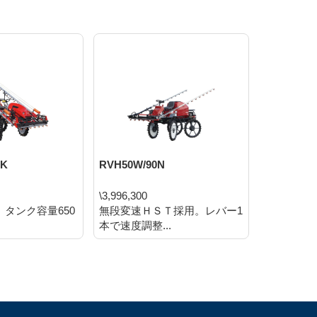
0K
RVH50W/90N
RVH600K
\3,996,300
\6,554,9
m、タンク容量650
無段変速ＨＳＴ採用。レバー1
ディーゼル
本で速度調整...