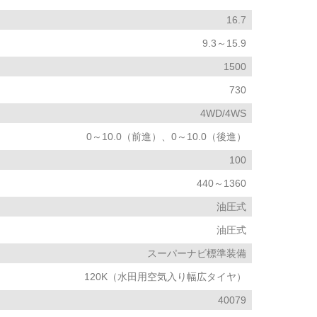
16.7
9.3～15.9
1500
730
4WD/4WS
0～10.0（前進）、0～10.0（後進）
100
440～1360
油圧式
油圧式
スーパーナビ標準装備
120K（水田用空気入り幅広タイヤ）
40079