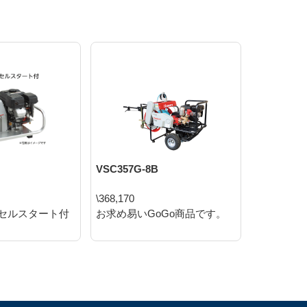
VSC357G-8B
SPE3570
\368,170
\325,160
セルスタート付
お求め易いGoGo商品です。
メンテナ
ン式動噴