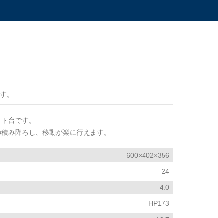
す。
ット台です。
の積み降ろし、移動が楽に行えます。
600×402×356
24
4.0
HP173