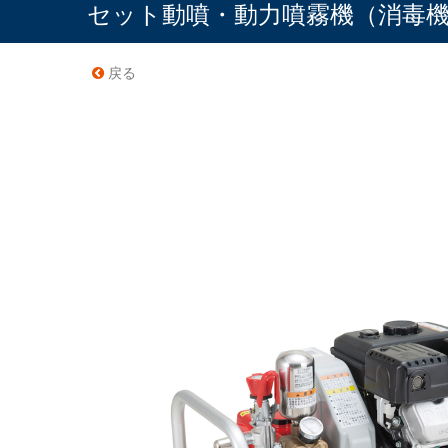
セット動噴・動力噴霧機（消毒
戻る