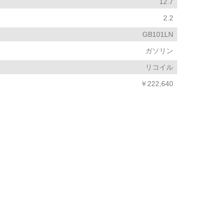
12.7
2.2
GB101LN
ガソリン
リコイル
￥222,640