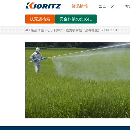
製品情報
ニュース
サ
販売店検索
安全作業のために
製品情報
セット動噴・動力噴霧機（消毒機械）
HPE1731