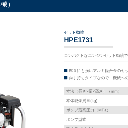
機械）
セット動噴
HPE1731
コンパクトなエンジンセット動噴で
腐食にも強いアルミ軽合金のセ
両手持ちタイプなので、機械へ
寸法（長さ×幅×高さ）（mm）
本体乾燥質量(kg)
ポンプ最高圧力（MPa）
ポンプ型式