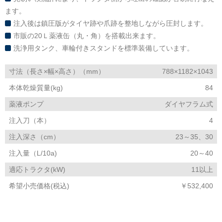
ます。
注入後は鎮圧版がタイヤ跡や爪跡を整地しながら圧封します。
市販の20Ｌ薬液缶（丸・角）を搭載出来ます。
洗浄用タンク、車輪付きスタンドを標準装備しています。
寸法（長さ×幅×高さ）（mm）
788×1182×1043
本体乾燥質量(kg)
84
薬液ポンプ
ダイヤフラム式
注入刀（本）
4
注入深さ（cm）
23～35、30
注入量（L/10a)
20～40
適応トラクタ(kW)
11以上
希望小売価格(税込)
￥532,400