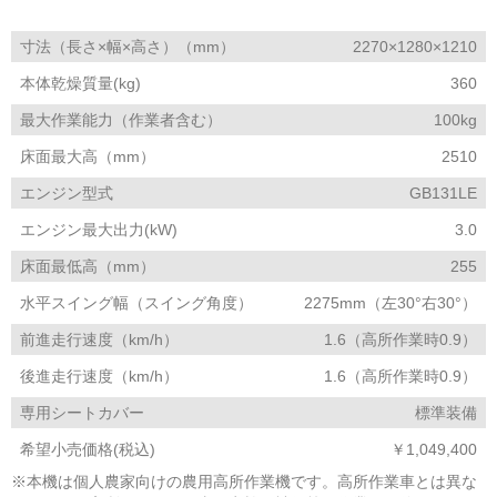
寸法（長さ×幅×高さ）（mm）
2270×1280×1210
本体乾燥質量(kg)
360
最大作業能力（作業者含む）
100kg
床面最大高（mm）
2510
エンジン型式
GB131LE
エンジン最大出力(kW)
3.0
床面最低高（mm）
255
水平スイング幅（スイング角度）
2275mm（左30°右30°）
前進走行速度（km/h）
1.6（高所作業時0.9）
後進走行速度（km/h）
1.6（高所作業時0.9）
専用シートカバー
標準装備
希望小売価格(税込)
￥1,049,400
※本機は個人農家向けの農用高所作業機です。高所作業車とは異な