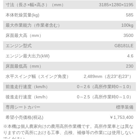
寸法（長さ×幅×高さ）（mm）
3185×1280×1195
本体乾燥質量(kg)
585
最大作業能力（作業者含む）
100kg
床面最大高（mm）
3500
エンジン型式
GB181LE
エンジン最大出力(kW)
4.6
床面最低高（mm）
230
水平スイング幅（スイング角度）
2,489mm（左23°右23°）
前進走行速度（km/h）
0～2.6（高所作業時0～1.0）
後進走行速度（km/h）
0～2.5（高所作業時0～1.0）
専用シートカバー
標準装備
希望小売価格(税込)
￥1,753,400
※本機は個人農家向けの農用高所作業機です。高所作業車とは異な
りますので高所における工事、点検、補修等の作業には使用しない
でください。