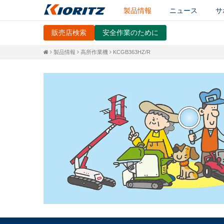
製品情報
ニュース
サ
販売店検索
安全作業のために
製品情報
高所作業機
KCGB363HZ/R