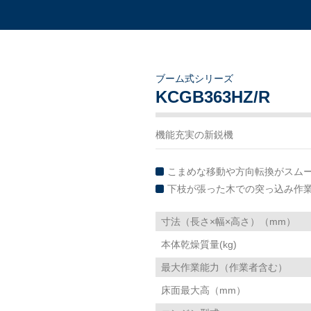
ブーム式シリーズ
KCGB363HZ/R
機能充実の新鋭機
こまめな移動や方向転換がスムー
下枝が張った木での突っ込み作
寸法（長さ×幅×高さ）（mm）
本体乾燥質量(kg)
最大作業能力（作業者含む）
床面最大高（mm）