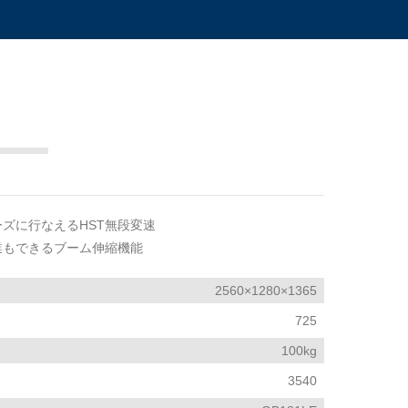
ズに行なえるHST無段変速
業もできるブーム伸縮機能
2560×1280×1365
725
100kg
3540