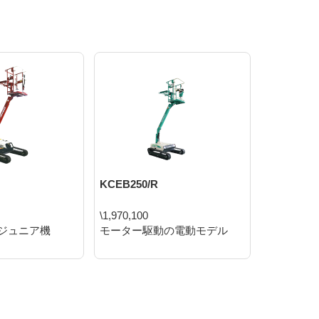
KCEB250/R
KCGL203/
\1,970,100
\1,053,8
ジュニア機
モーター駆動の電動モデル
低床タイ
を重視