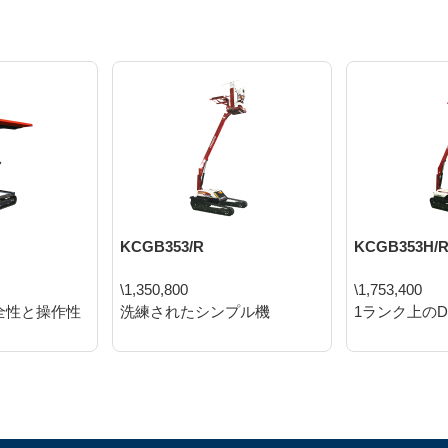
KCGB353/R
KCGB353H/
\1,350,800
\1,753,400
全性と操作性
洗練されたシンプル機
1ランク上のD