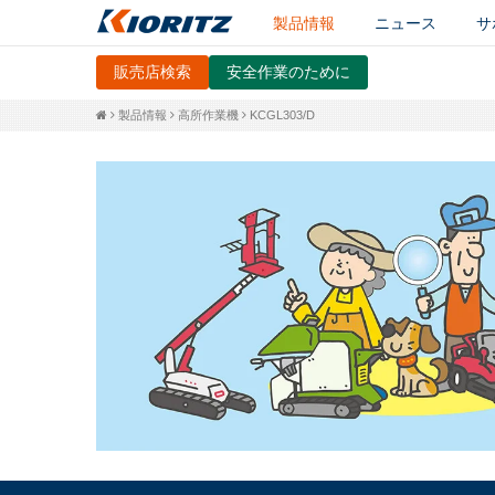
製品情報
ニュース
サ
販売店検索
安全作業のために
製品情報
高所作業機
KCGL303/D