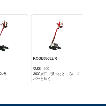
R
KCGB3503Z/R
KCEB250/
\2,884,200
\1,970,1
X機
360°旋回で狙ったところにズ
モーター
バッと届く