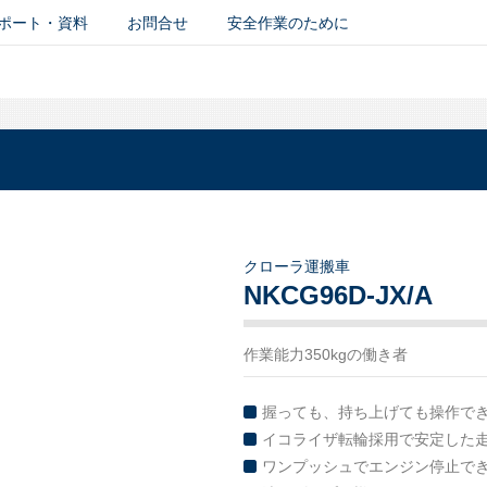
ポート・資料
お問合せ
安全作業のために
クローラ運搬車
NKCG96D-JX/A
作業能力350kgの働き者
握っても、持ち上げても操作でき
イコライザ転輪採用で安定した
ワンプッシュでエンジン停止で