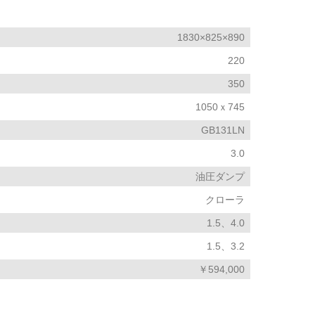
1830×825×890
220
350
1050ｘ745
GB131LN
3.0
油圧ダンプ
クローラ
1.5、4.0
1.5、3.2
￥594,000