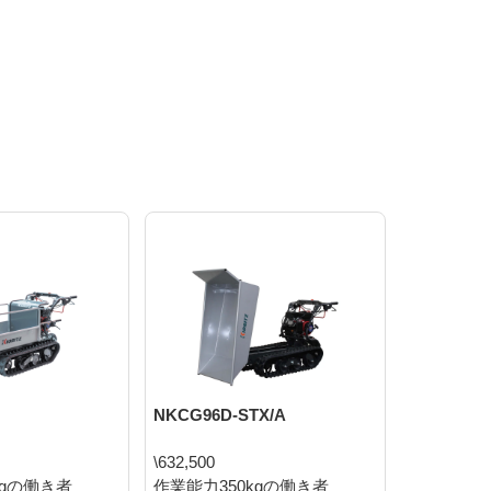
NKCG96D-STX/A
NKCG96LD
\632,500
\639,100
kgの働き者
作業能力350kgの働き者
作業能力35