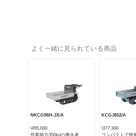
よく一緒に見られている商品
NKCG96H-JX/A
KCGJ852/A
\495,000
\377,300
作業能力350kgの働き者
コンパクトで簡