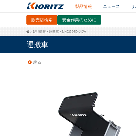
製品情報
ニュース
サ
販売店検索
安全作業のために
製品情報
運搬車
NKCG96D-JX/A
運搬車
戻る