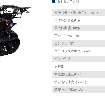
油圧ダンプ仕様
寸法（長さ×幅×高さ）（mm）
本体乾燥質量(kg)
最大作業能力(kg)
荷台長さ×幅（mm)
エンジン型式
エンジン最大出力（kW)
ダンプ形式
走行部
前進走行速度(km/h)
後進走行速度（km/h）
希望小売価格(税込)