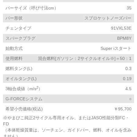
バーサイズ（呼び寸法cm）
35
バー形状
スプロケットノーズバー
チェンタイプ
91VXL53E
スパークプラグ
BPM8Y
始動方式
Super iスタート
使用燃料
混合燃料[ガソリン：2サイクルオイル※]＝50：1
燃料タンク(L)
0.3
オイルタンク(L)
0.19
2
3軸合成値（m/s
）
4.5
G-FORCEシステム
○
希望小売価格(税込)
￥95,700
※やまびこ純正2サイクル専用オイル、またはJASO性能分類FC・
FD
（本体乾燥質量は、ソーチェン、ガイドバー、燃料、オイルを含み
ません）