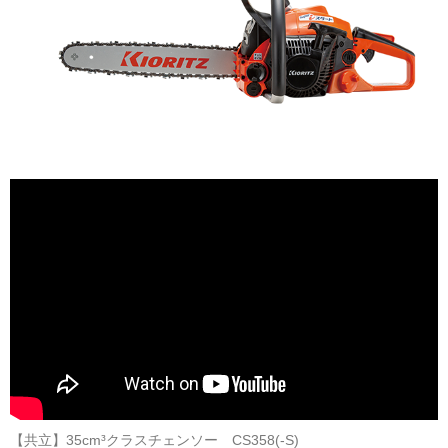
【共立】35cm³クラスチェンソー CS358(-S)