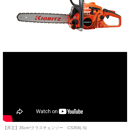
【共立】35cm³クラスチェンソー CS358(-S)