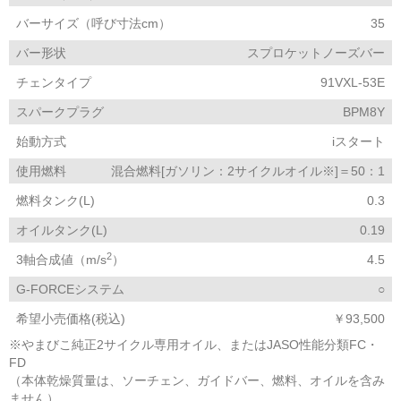
バーサイズ（呼び寸法cm）
35
バー形状
スプロケットノーズバー
チェンタイプ
91VXL-53E
スパークプラグ
BPM8Y
始動方式
iスタート
使用燃料
混合燃料[ガソリン：2サイクルオイル※]＝50：1
燃料タンク(L)
0.3
オイルタンク(L)
0.19
2
3軸合成値（m/s
）
4.5
G-FORCEシステム
○
希望小売価格(税込)
￥93,500
※やまびこ純正2サイクル専用オイル、またはJASO性能分類FC・
FD
（本体乾燥質量は、ソーチェン、ガイドバー、燃料、オイルを含み
ません）