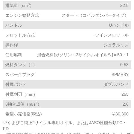
3
排気量（cm
）
22.8
エンジン始動方式
Iスタート（コイルダンパータイプ）
ハンドル
Uハンドル
スロットル方式
ツインスロットル
操作桿
ジュラルミン
使用燃料
混合燃料[ガソリン：2サイクルオイル※]＝50：1
燃料タンク（L）
0.58
スパークプラグ
BPMR8Y
付属バンド
ダブルバンド
付属刈刃（mm)
255
2
3軸合成値（m/s
）
2.6
希望小売価格(税込)
￥80,300
※やまびこ純正2サイクル専用オイル、またはJASO性能分類FC・
FD