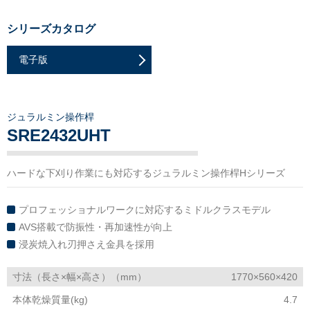
シリーズカタログ
電子版
ジュラルミン操作桿
SRE2432UHT
ハードな下刈り作業にも対応するジュラルミン操作桿Hシリーズ
プロフェッショナルワークに対応するミドルクラスモデル
AVS搭載で防振性・再加速性が向上
浸炭焼入れ刃押さえ金具を採用
寸法（長さ×幅×高さ）（mm）
1770×560×420
本体乾燥質量(kg)
4.7