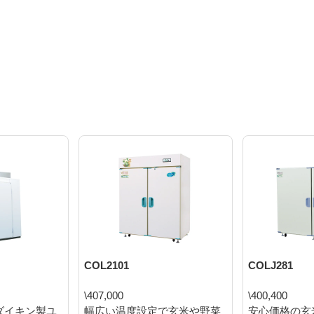
COL2101
COLJ281
\407,000
\400,400
ダイキン製ユ
幅広い温度設定で玄米や野菜
安心価格の玄