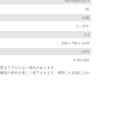
800×900×1873
95
14袋
2～20℃
0.2
650ｘ798ｘ1428
100V
￥283,800
度まで下がらない場合があります。
機器の寿命を著しく低下させます。密閉した容器に入れ