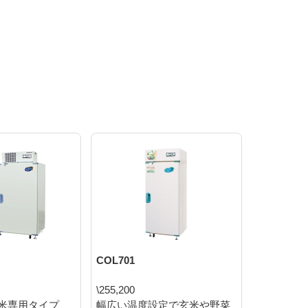
COL701
SRE2432U
\255,200
\73,700
米専用タイプ
幅広い温度設定で玄米や野菜
軽さとパ