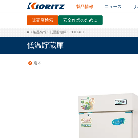
製品情報
ニュース
サ
販売店検索
安全作業のために
製品情報
低温貯蔵庫
COL1401
低温貯蔵庫
戻る