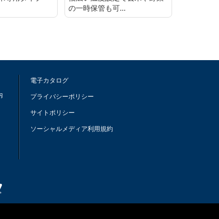
の一時保管も可...
ス！ ナイ
電子カタログ
内
プライバシーポリシー
サイトポリシー
ソーシャルメディア利用規約