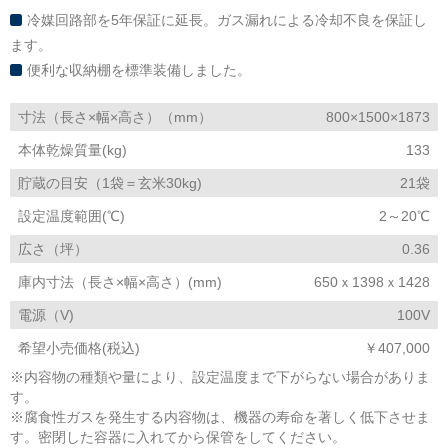
冷媒回路部を5年保証に延長。ガス漏れによる冷却不良を保証し
ます。
便利な収納棚を標準装備しました。
寸法（長さ×幅×高さ）（mm）
800×1500×1873
本体乾燥質量(kg)
133
貯蔵の目安（1袋＝玄米30kg)
21袋
設定温度範囲(℃)
2～20℃
広さ（坪）
0.36
庫内寸法（長さ×幅×高さ）(mm)
650ｘ1398ｘ1428
電源（V)
100V
希望小売価格(税込)
￥407,000
※内容物の種類や量により、設定温度まで下がらない場合がありま
す。
※腐食性ガスを発生する内容物は、機器の寿命を著しく低下させま
す。密閉した容器に入れてから保管をしてください。