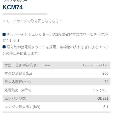
ウッドチッパー
KCM74
スモールサイズで取り回しらくらく！
チッパー刃とシュレッダー刃の2段階破砕方式で均一なチップが
得られます。
送り制御は電磁クラッチを採用。破砕物の入れすぎによるエンジ
ンの停止を防止します。
寸法（長さ×幅×高さ）（mm）
1280×655×1170
本体乾燥質量(kg)
200
最大処理径(mm)
70
3
処理能力（m
/h）
1.5（※）
エンジン型式
GB221
エンジン最大出力(kW)
5.1