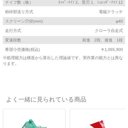
ナイフ数（枚）
ﾁｯﾊﾟｰﾅｲﾌ 2、受刃 1、ｼｭﾚｯﾀﾞｰﾅｲﾌ 12
粉砕部送り方式
電磁クラッチ
スクリーン穴径(mm)
φ40
走行方式
クローラ自走式
変速段数
前進 2段、後進 1段
希望小売価格(税込)
￥1,065,900
※処理能力は構造から算出した理論値です。実作業の能力とは異な
ります。
よく一緒に見られている商品