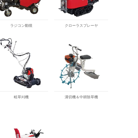
ラジコン動噴
クローラスプレーヤ
畦草刈機
溝切機＆中耕除草機