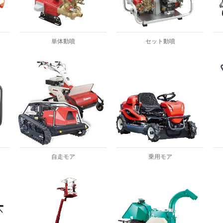
単体動噴
セット動噴
自走モア
乗用モア