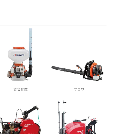
背負動散
ブロワ