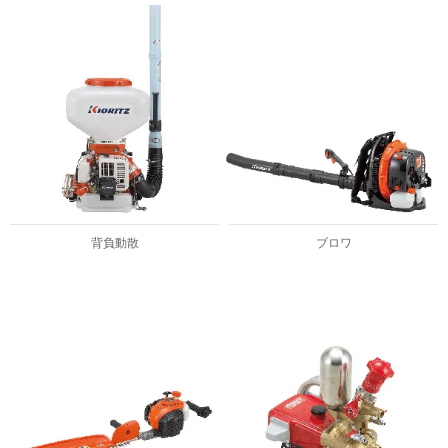
背負動散
ブロワ