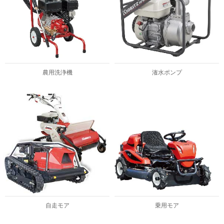
農用洗浄機
潅水ポンプ
自走モア
乗用モア