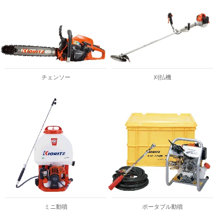
チェンソー
刈払機
ミニ動噴
ポータブル動噴