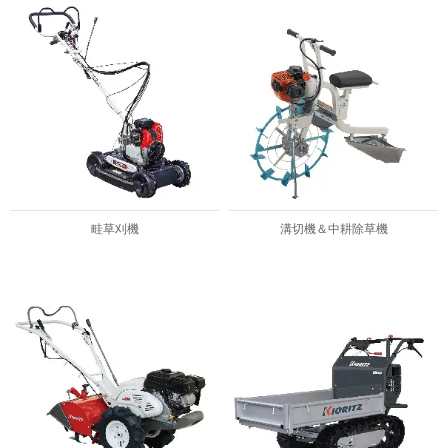
畦草刈機
溝切機＆中耕除草機