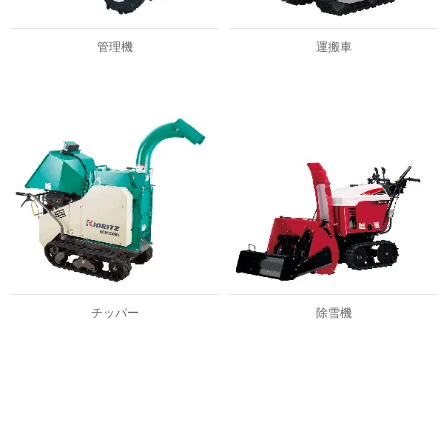
管理機
運搬車
チッパー
除雪機