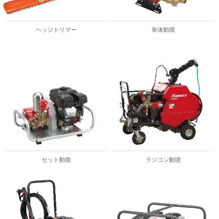
ヘッジトリマー
単体動噴
セット動噴
ラジコン動噴