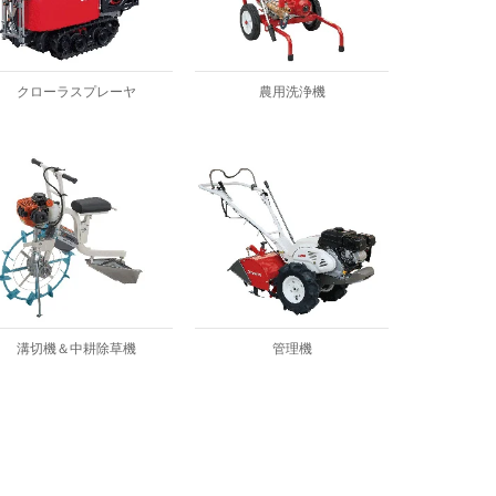
クローラスプレーヤ
農用洗浄機
溝切機＆中耕除草機
管理機