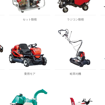
セット動噴
ラジコン動噴
乗用モア
畦草刈機