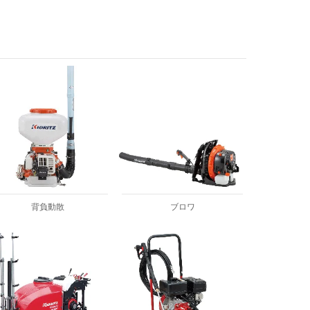
背負動散
ブロワ