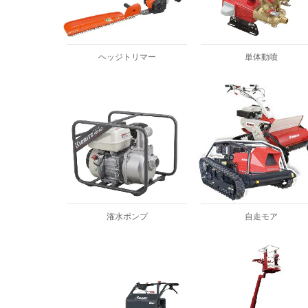
ヘッジトリマー
単体動噴
潅水ポンプ
自走モア