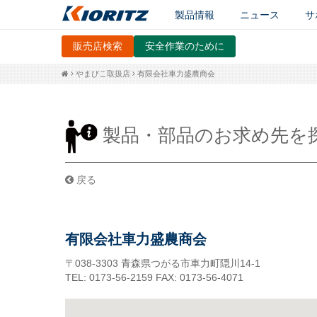
製品情報
ニュース
サ
販売店検索
安全作業のために
やまびこ取扱店
有限会社車力盛農商会
製品・部品のお求め先を
戻る
有限会社車力盛農商会
〒038-3303
青森県つがる市車力町隠川14-1
TEL: 0173-56-2159
FAX: 0173-56-4071