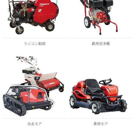
ラジコン動噴
農用洗浄機
自走モア
乗用モア