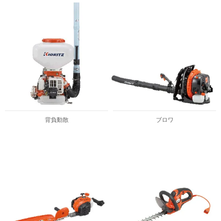
背負動散
ブロワ