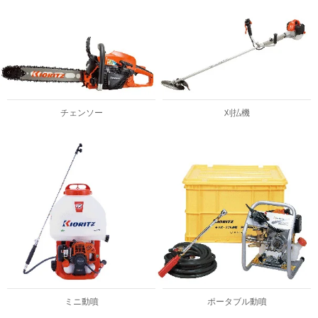
チェンソー
刈払機
ミニ動噴
ポータブル動噴