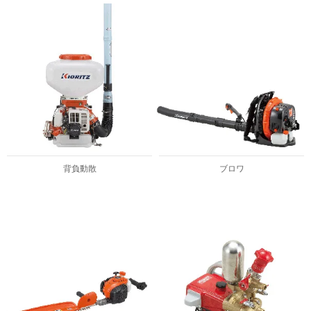
背負動散
ブロワ