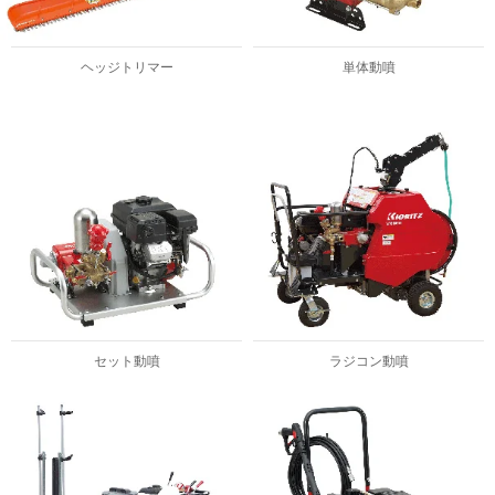
ヘッジトリマー
単体動噴
セット動噴
ラジコン動噴