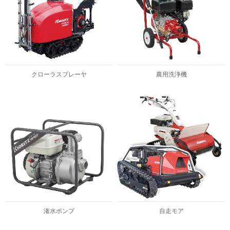
クローラスプレーヤ
農用洗浄機
潅水ポンプ
自走モア