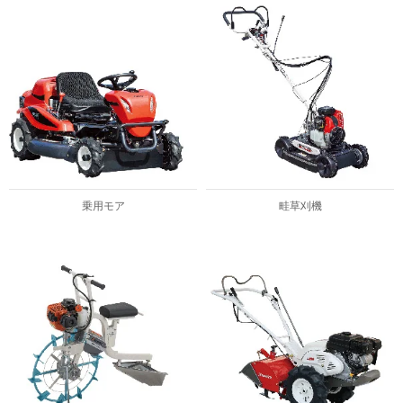
乗用モア
畦草刈機