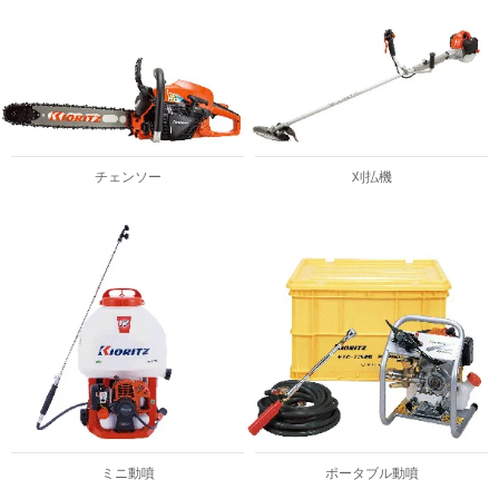
チェンソー
刈払機
ミニ動噴
ポータブル動噴