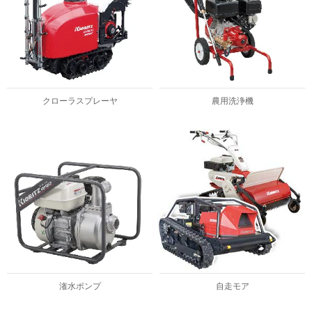
クローラスプレーヤ
農用洗浄機
潅水ポンプ
自走モア