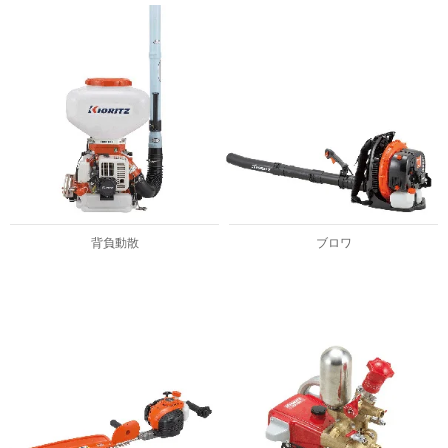
背負動散
ブロワ