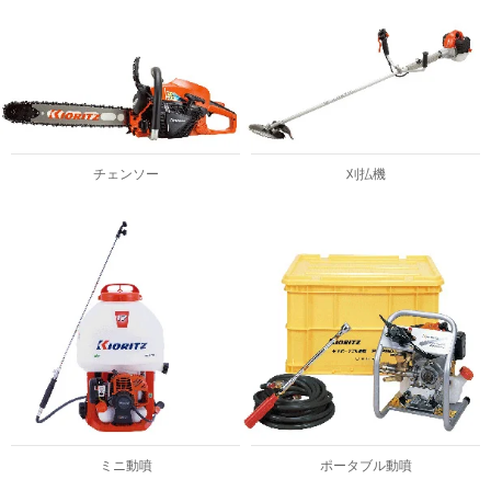
チェンソー
刈払機
ミニ動噴
ポータブル動噴