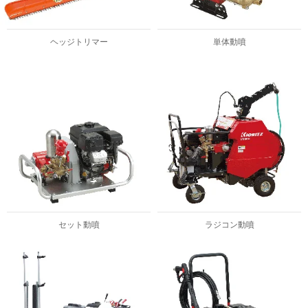
ヘッジトリマー
単体動噴
セット動噴
ラジコン動噴