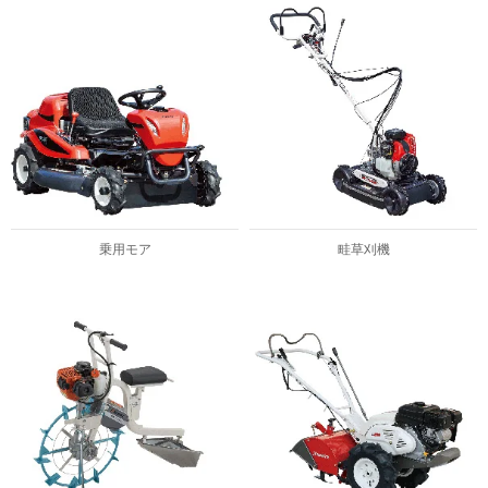
乗用モア
畦草刈機