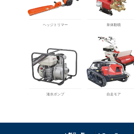
ヘッジトリマー
単体動噴
潅水ポンプ
自走モア