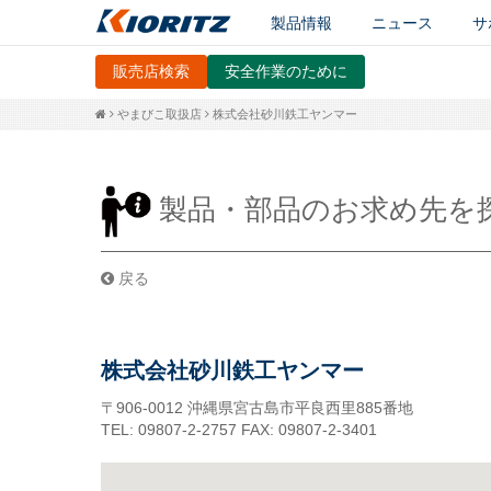
製品情報
ニュース
サ
販売店検索
安全作業のために
やまびこ取扱店
株式会社砂川鉄工ヤンマー
製品・部品のお求め先を
戻る
株式会社砂川鉄工ヤンマー
〒906-0012
沖縄県宮古島市平良西里885番地
TEL: 09807-2-2757
FAX: 09807-2-3401