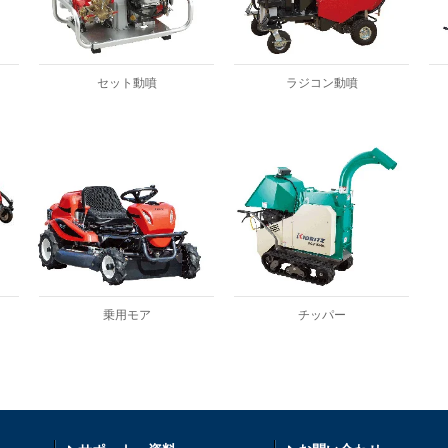
セット動噴
ラジコン動噴
乗用モア
チッパー