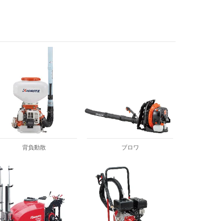
背負動散
ブロワ