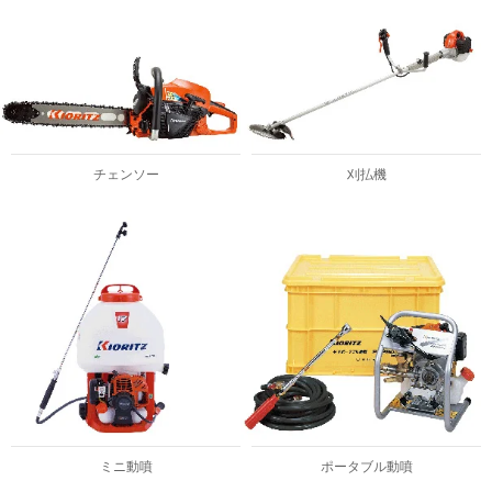
チェンソー
刈払機
ミニ動噴
ポータブル動噴