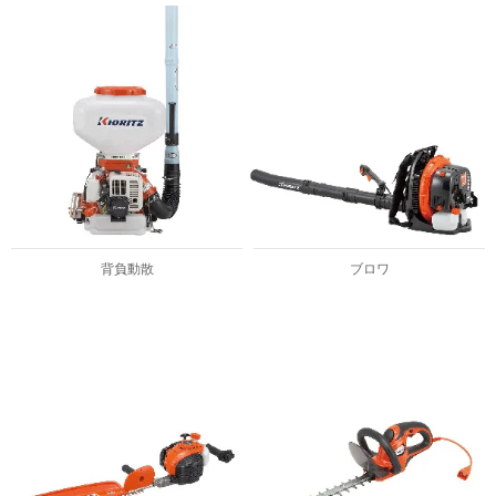
背負動散
ブロワ