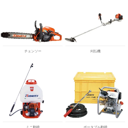
チェンソー
刈払機
ミニ動噴
ポータブル動噴