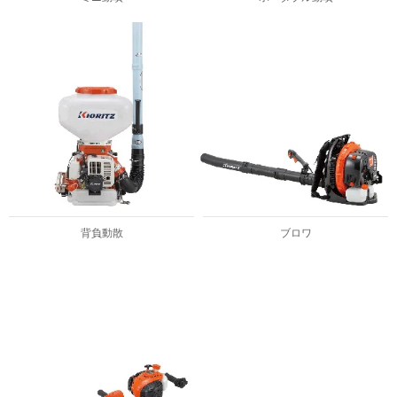
背負動散
ブロワ