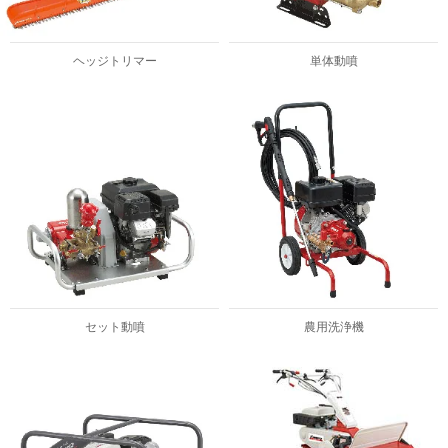
ヘッジトリマー
単体動噴
セット動噴
農用洗浄機