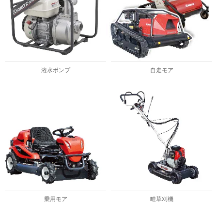
潅水ポンプ
自走モア
乗用モア
畦草刈機