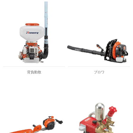
背負動散
ブロワ