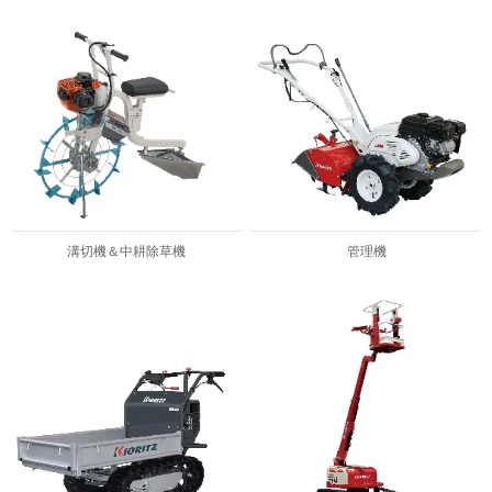
溝切機＆中耕除草機
管理機