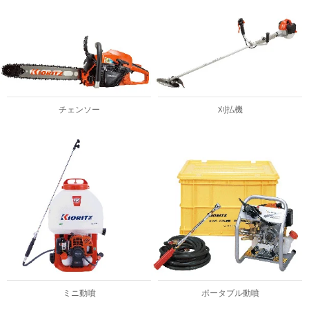
チェンソー
刈払機
ミニ動噴
ポータブル動噴