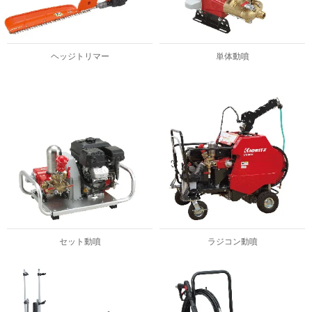
ヘッジトリマー
単体動噴
セット動噴
ラジコン動噴