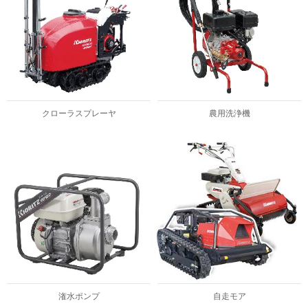
クローラスプレーヤ
農用洗浄機
潅水ポンプ
自走モア