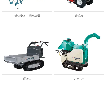
溝切機＆中耕除草機
管理機
運搬車
チッパー