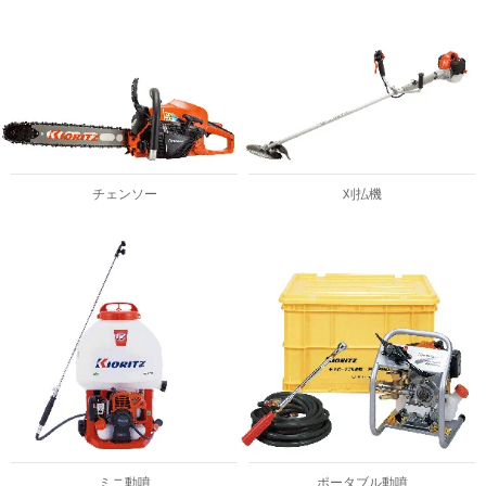
チェンソー
刈払機
ミニ動噴
ポータブル動噴