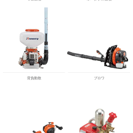
背負動散
ブロワ