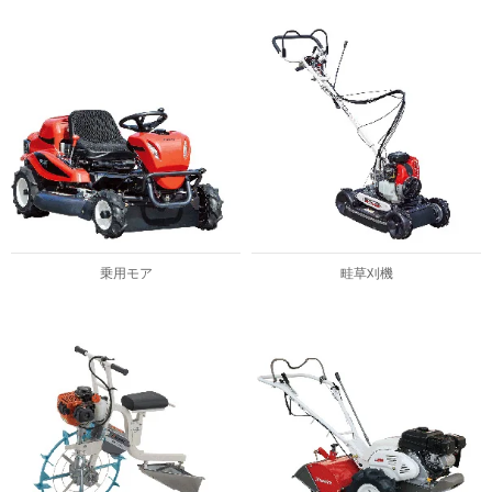
乗用モア
畦草刈機