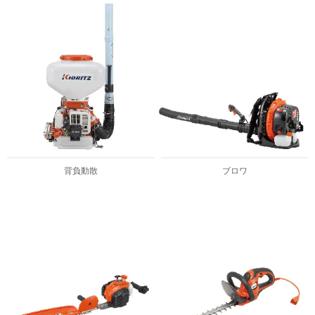
背負動散
ブロワ