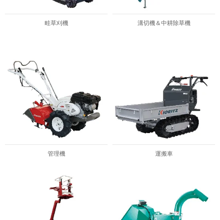
畦草刈機
溝切機＆中耕除草機
管理機
運搬車