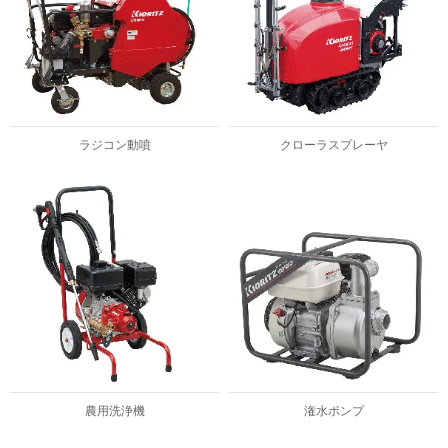
ラジコン動噴
クローラスプレーヤ
農用洗浄機
潅水ポンプ