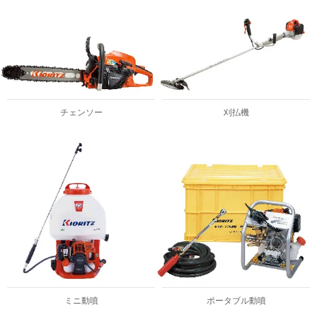
チェンソー
刈払機
ミニ動噴
ポータブル動噴