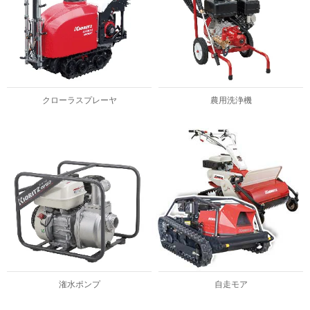
クローラスプレーヤ
農用洗浄機
潅水ポンプ
自走モア