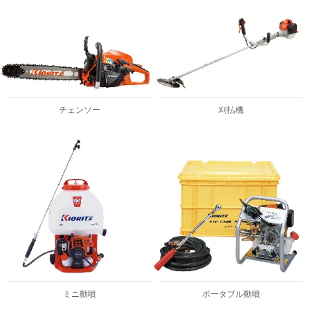
チェンソー
刈払機
ミニ動噴
ポータブル動噴