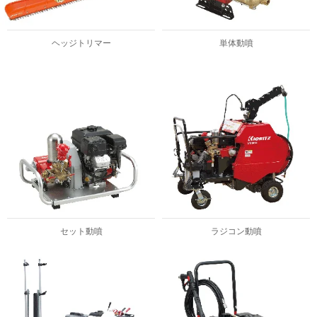
ヘッジトリマー
単体動噴
セット動噴
ラジコン動噴