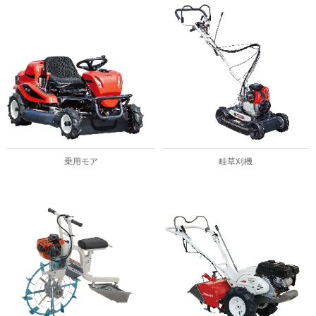
乗用モア
畦草刈機