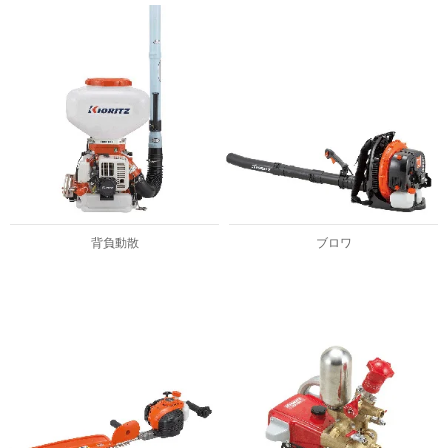
背負動散
ブロワ