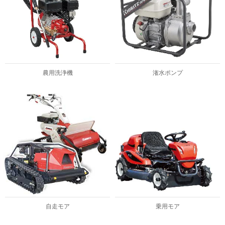
農用洗浄機
潅水ポンプ
自走モア
乗用モア