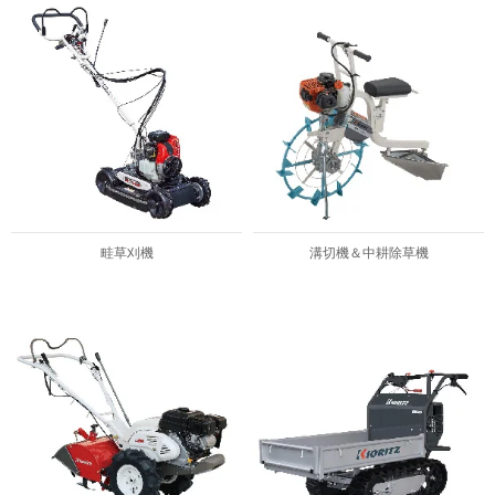
畦草刈機
溝切機＆中耕除草機