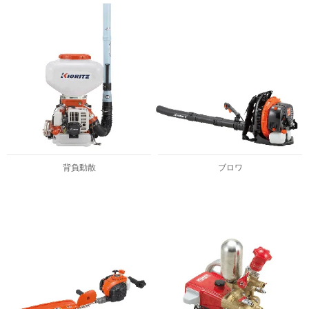
背負動散
ブロワ