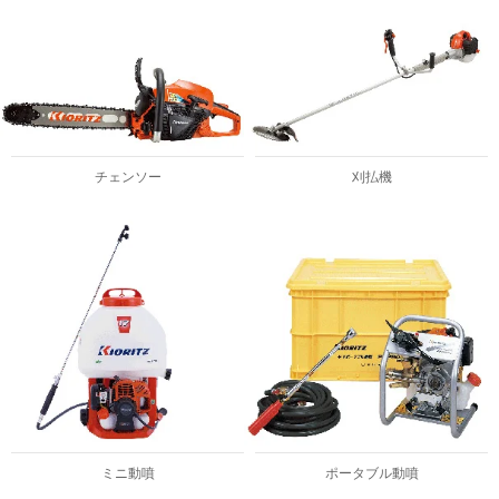
チェンソー
刈払機
ミニ動噴
ポータブル動噴