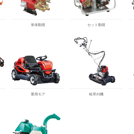
単体動噴
セット動噴
乗用モア
畦草刈機