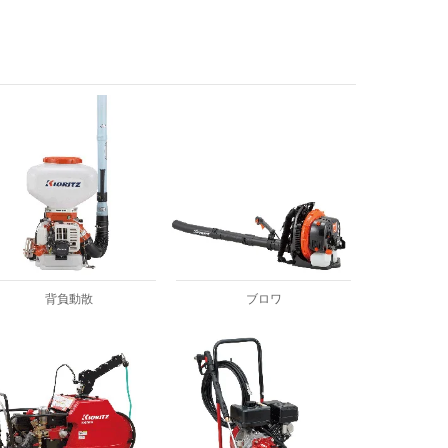
背負動散
ブロワ