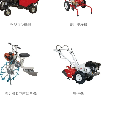
ラジコン動噴
農用洗浄機
溝切機＆中耕除草機
管理機