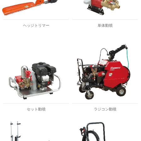
ヘッジトリマー
単体動噴
セット動噴
ラジコン動噴