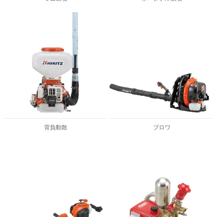
背負動散
ブロワ