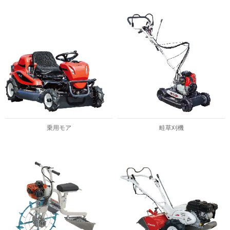
乗用モア
畦草刈機