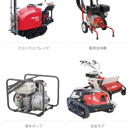
クローラスプレーヤ
農用洗浄機
潅水ポンプ
自走モア