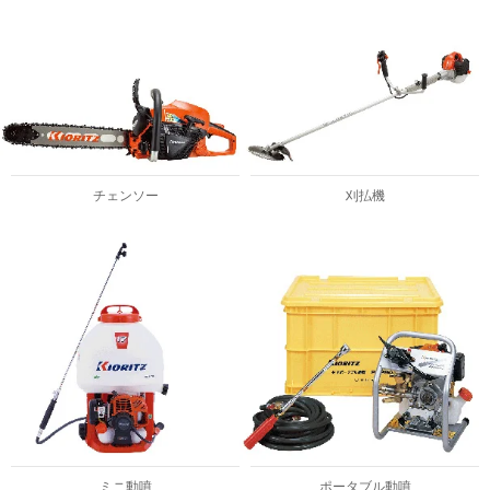
チェンソー
刈払機
ミニ動噴
ポータブル動噴