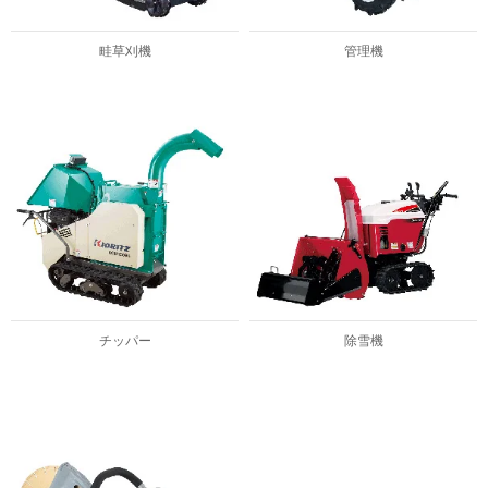
畦草刈機
管理機
チッパー
除雪機