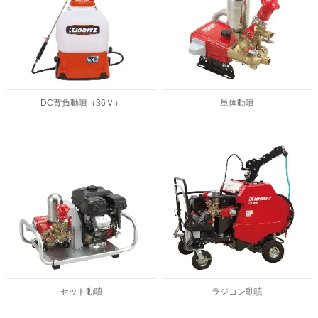
DC背負動噴（36Ｖ）
単体動噴
セット動噴
ラジコン動噴