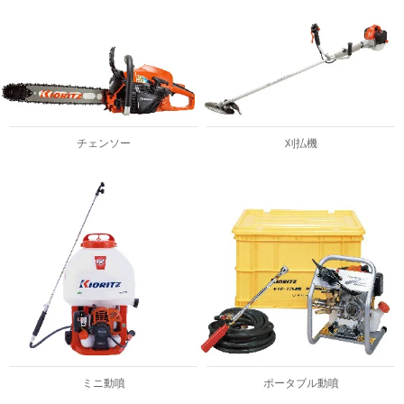
チェンソー
刈払機
ミニ動噴
ポータブル動噴