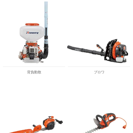
背負動散
ブロワ