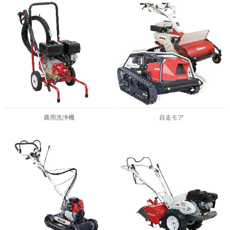
農用洗浄機
自走モア